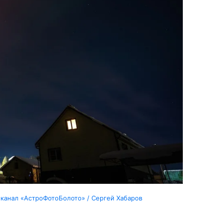
-канал «АстроФотоБолото» / Сергей Хабаров