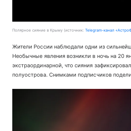
Полярное сияние в Крыму
источник:
Telegram-канал «Астро
Жители России наблюдали одни из сильнейши
Необычные явления возникли в ночь на 20 я
экстраординарной, что сияния зафиксирова
полуострова. Снимками подписчиков подели