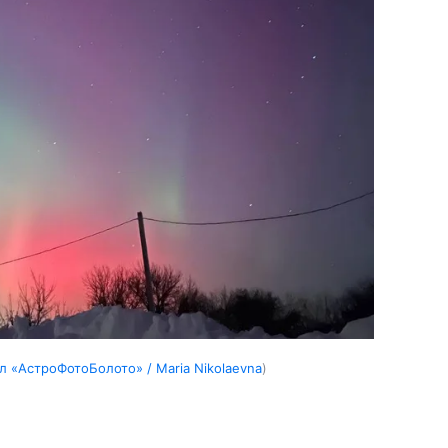
л «АстроФотоБолото» / Maria Nikolaevna