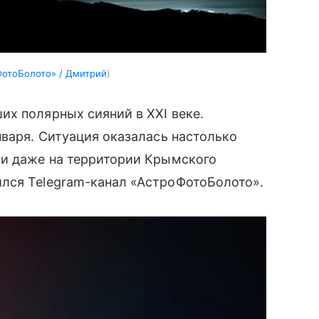
ФотоБолото» / Дмитрий
х полярных сияний в XXI веке.
нваря. Ситуация оказалась настолько
ли даже на территории Крымского
лся Telegram-канал «АстроФотоБолото».