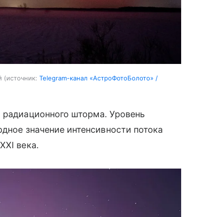
й
источник:
Telegram-канал «АстроФотоБолото» /
о радиационного шторма. Уровень
рдное значение интенсивности потока
XXI века.