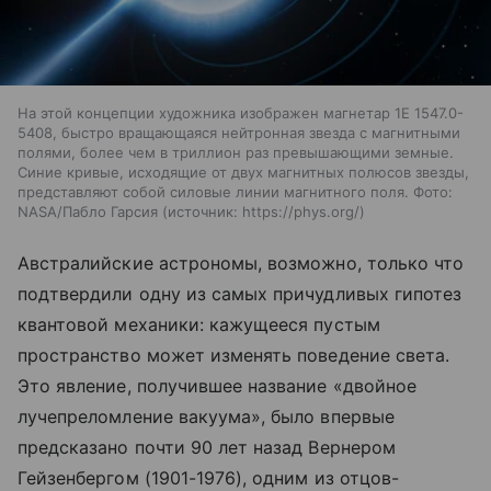
На этой концепции художника изображен магнетар 1E 1547.0-
5408, быстро вращающаяся нейтронная звезда с магнитными
полями, более чем в триллион раз превышающими земные.
Синие кривые, исходящие от двух магнитных полюсов звезды,
представляют собой силовые линии магнитного поля. Фото:
NASA/Пабло Гарсия
источник:
https://phys.org/
Австралийские астрономы, возможно, только что
подтвердили одну из самых причудливых гипотез
квантовой механики: кажущееся пустым
пространство может изменять поведение света.
Это явление, получившее название «двойное
лучепреломление вакуума», было впервые
предсказано почти 90 лет назад Вернером
Гейзенбергом (1901-1976), одним из отцов-