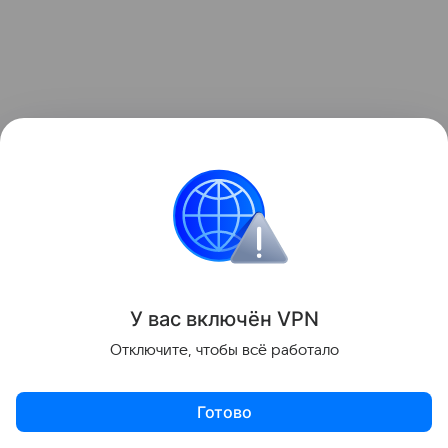
Ранее мы рассказывали о том, как
зонд ESA снял
У вас включ
ён
V
P
N
на видео мощный выброс плазмы из Солнца
.
Отключите, чтобы всё работало
космос
Солнце
Готово