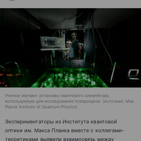
Ученые изучают установку квантового симулятора,
используемую для исследования псевдощели.
источник:
Max
Planck Institute of Quantum Physics
Экспериментаторы из Института квантовой
оптики им. Макса Планка вместе с коллегами-
теоретиками выявили взаимосвязь между