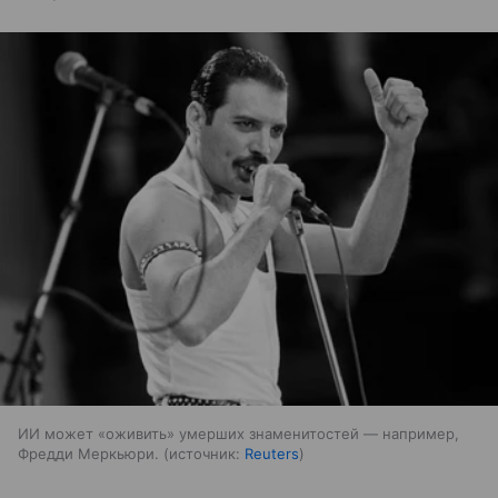
ИИ может «оживить» умерших знаменитостей — например,
Фредди Меркьюри.
источник:
Reuters