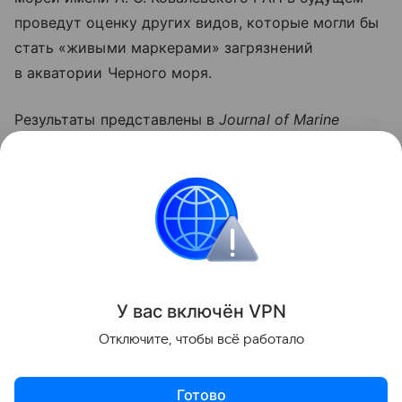
проведут оценку других видов, которые могли бы
стать «живыми маркерами» загрязнений
в акватории Черного моря.
Результаты представлены в
Journal of Marine
Science and Engineering.
Работа выполнена
при поддержке гранта РНФ (проект
№ 25−19−00551).
природа
Поделиться
У вас включ
ён
V
P
N
Отключите, чтобы всё работало
Готово