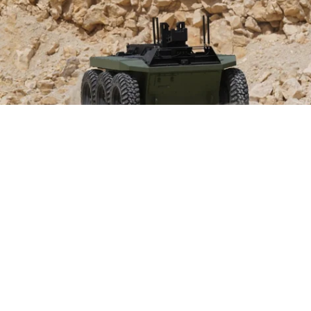
Выберите комментарий
Выберите комментарий
Выберите комментарий
Информация полезная и актуальная
Информация полезная и актуальная
Информация полезная и актуальная
Источник:
TAG Dynamics
Заголовок вводит в заблуждение
Заголовок вводит в заблуждение
Заголовок вводит в заблуждение
Компания TAG Dynamics, почти два десятилетия
выпускавшая бронированные пикапы для полевых
Материал содержит неполные данные
Материал содержит неполные данные
Материал содержит неполные данные
командиров, горнодобывающих компаний и армий
Материал устарел
Материал устарел
Материал устарел
в 60 странах,
представила
беспилотный наземный
аппарат Sicarius UGV 1.5. Электрическая
Страница отображается некорректно
Страница отображается некорректно
Страница отображается некорректно
платформа с колесной формулой 6x6 и поворотом