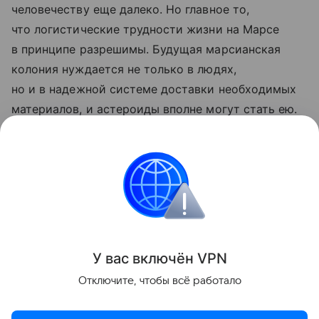
человечеству еще далеко. Но главное то,
что логистические трудности жизни на Марсе
в принципе разрешимы. Будущая марсианская
колония нуждается не только в людях,
но и в надежной системе доставки необходимых
материалов, и астероиды вполне могут стать ею.
Ранее ученые
рассказали
, как угадать место
высадки на Марс рядом с источником воды.
космос
марс
Поделиться
У вас включ
ён
V
P
N
Отключите, чтобы всё работало