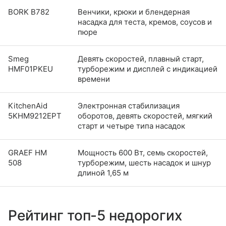
BORK B782
Венчики, крюки и блендерная
насадка для теста, кремов, соусов и
пюре
Smeg
Девять скоростей, плавный старт,
HMF01PKEU
турборежим и дисплей с индикацией
времени
KitchenAid
Электронная стабилизация
5KHM9212EPT
оборотов, девять скоростей, мягкий
старт и четыре типа насадок
GRAEF HM
Мощность 600 Вт, семь скоростей,
508
турборежим, шесть насадок и шнур
длиной 1,65 м
Рейтинг топ-5 недорогих