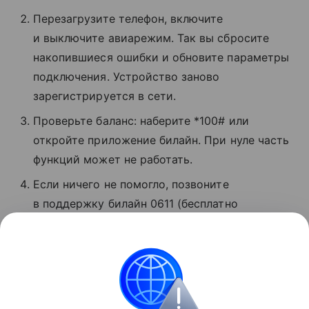
Перезагрузите телефон, включите
и выключите авиарежим. Так вы сбросите
накопившиеся ошибки и обновите параметры
подключения. Устройство заново
зарегистрируется в сети.
Проверьте баланс: наберите *100# или
откройте приложение билайн. При нуле часть
функций может не работать.
Если ничего не помогло, позвоните
в поддержку билайн 0611 (бесплатно
для абонентов). Сотрудники расскажут,
в чем проблема, и помогут восстановить
связь.
Сбои