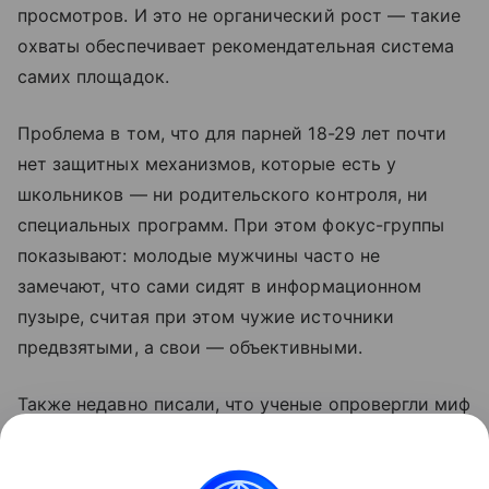
просмотров. И это не органический рост — такие
охваты обеспечивает рекомендательная система
самих площадок.
Проблема в том, что для парней 18-29 лет почти
нет защитных механизмов, которые есть у
школьников — ни родительского контроля, ни
специальных программ. При этом фокус-группы
показывают: молодые мужчины часто не
замечают, что сами сидят в информационном
пузыре, считая при этом чужие источники
предвзятыми, а свои — объективными.
Также недавно писали, что ученые опровергли миф
о том, что люди не меняются. Подробности в
статье.