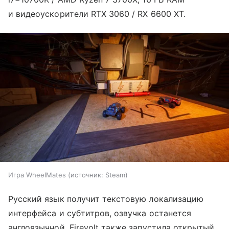
и видеоускорители RTX 3060 / RX 6600 XT.
Игра WheelMates
источник:
Steam
Русский язык получит текстовую локализацию
интерфейса и субтитров, озвучка останется
англоязычной. Firevolt также запустила открытый