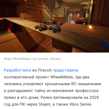
Игра WheelMates
источник:
Steam
Разработчики
из Firevolt
представили
кооперативный проект WheelMates, где два
человека управляют крошечными RC-машинками
и разгадывают тайну исчезновения профессора
прямо в его доме. Релиз запланировали на 2026
год для ПК через Steam, а также Xbox Series