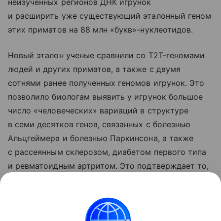
неизученных регионов ДНК игрунок
и расширить уже существующий эталонный геном
этих приматов на 88 млн «букв»-нуклеотидов.
Новый эталон ученые сравнили со T2T-геномами
людей и других приматов, а также с двумя
сотнями ранее полученных геномов игрунок. Это
позволило биологам выявить у игрунок большое
число «человеческих» вариаций в структуре
в семи десятков генов, связанных с болезнью
Альцгеймера и болезнью Паркинсона, а также
с рассеянным склерозом, диабетом первого типа
и ревматоидным артритом. Это подтверждает то,
что эти обезьяны хорошо подходят для изучения
механизмов развития и поиска терапий от этих
заболеваний, подытожили ученые.