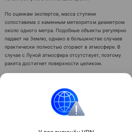
По оценкам экспертов, масса ступени
сопоставима с каменным метеоритом диаметром
около одного метра. Подобные объекты регулярно
падают на Землю, однако в большинстве случаев
практически полностью сгорают в атмосфере. В
случае с Луной атмосфера отсутствует, поэтому
ракета достигнет поверхности целиком.
Ранее стало известно, что лунный грунт
рассказал
об атмосфере древней Земли.
космос
SpaceX
Луна
российские ученые
Поделиться