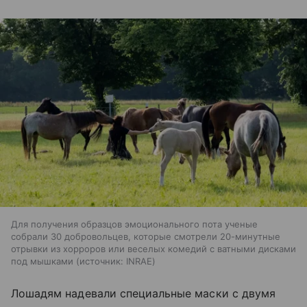
Для получения образцов эмоционального пота ученые
собрали 30 добровольцев, которые смотрели 20-минутные
отрывки из хорроров или веселых комедий с ватными дисками
под мышками
источник:
INRAE
Лошадям надевали специальные маски с двумя