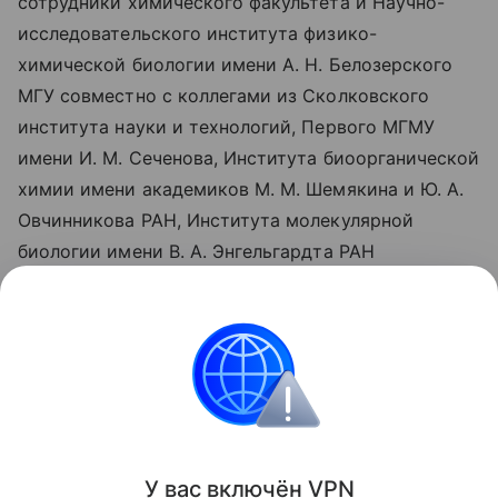
сотрудники химического факультета и Научно-
исследовательского института физико-
химической биологии имени А. Н. Белозерского
МГУ совместно с коллегами из Сколковского
института науки и технологий, Первого МГМУ
имени И. М. Сеченова, Института биоорганической
химии имени академиков М. М. Шемякина и Ю. А.
Овчинникова РАН, Института молекулярной
биологии имени В. А. Энгельгардта РАН
и Института биомедицинской химии имени В. Н.
Ореховича. Результаты работы опубликованы
в журнале Autophagy.
Биология
Поделиться
У вас включ
ён
V
P
N