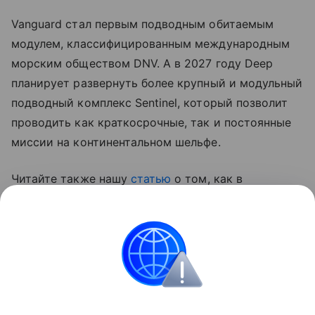
Vanguard стал первым подводным обитаемым
модулем, классифицированным международным
морским обществом DNV. А в 2027 году Deep
планирует развернуть более крупный и модульный
подводный комплекс Sentinel, который позволит
проводить как краткосрочные, так и постоянные
миссии на континентальном шельфе.
Читайте также нашу
статью
о том, как в
Великобритании создали сверхбольшой
подводный дрон XV Excalibur.
США