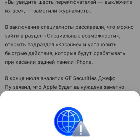
«Вы увидите шесть переключателей — выключите
их все», — заметили журналисты.
В заключение специалисты рассказали, что можно
зайти в раздел «Специальные возможности»,
открыть подраздел «Касание» и установить
быстрые действия, которые будут срабатывать
при касании задней панели iPhone.
В конце июля аналитик GF Securities Джефф
Пу заявил, что Apple будет вынуждена заметно
поднять цены на новые
смартфоны
. По его данным,
iPhone 18
Pro и 18 Pro Max подорожают примерно
на 250−300 долларов.
iPhone