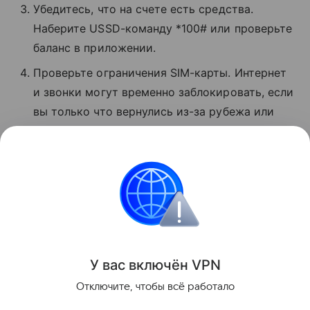
Убедитесь, что на счете есть средства.
Наберите USSD-команду *100# или проверьте
баланс в приложении.
Проверьте ограничения SIM-карты. Интернет
и звонки могут временно заблокировать, если
вы только что вернулись из-за рубежа или
давно не пользовались связью.
Позвоните в поддержку по номеру 0500 или 8
800 550−05−00.
Сбои
Поделиться
У вас включ
ён
V
P
N
Отключите, чтобы всё работало