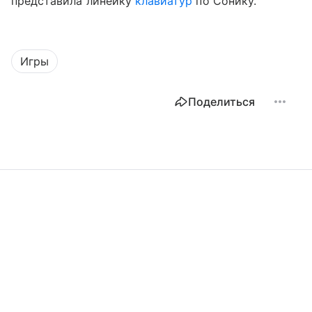
представила линейку
клавиатур
по Сонику.
Игры
Поделиться