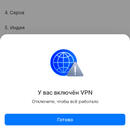
4. Серов
5. Индия
6. 988
7. Оттава
А сможете ли вы справиться с
тестом на
смекалку
?
У вас включ
ён
V
P
N
Головоломки
Отключите, чтобы всё работало
Поделиться
Готово