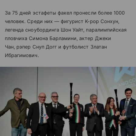
За 75 дней эстафеты факел пронесли более 1000
человек. Среди них — фигурист K-pop Сонхун,
легенда сноубординга Шон Уайт, паралимпийская
пловчиха Симона Барламини, актер Джеки
Чан, рэпер Снуп Догг и футболист Златан
Ибрагимович.