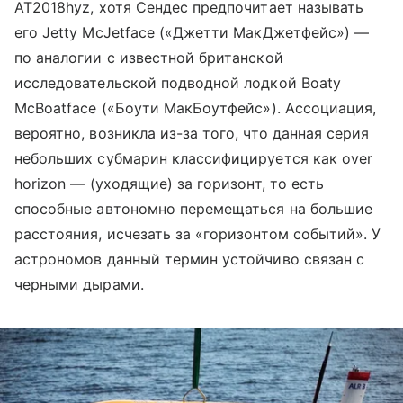
AT2018hyz, хотя Сендес предпочитает называть
его Jetty McJetface («Джетти МакДжетфейс») —
по аналогии с известной британской
исследовательской подводной лодкой
Boaty
McBoatface
(«Боути МакБоутфейс»). Ассоциация,
вероятно, возникла из-за того, что данная серия
небольших субмарин классифицируется как
over
horizon
— (уходящие) за горизонт, то есть
способные автономно перемещаться на большие
расстояния, исчезать за «горизонтом событий». У
астрономов данный термин устойчиво связан с
черными дырами.