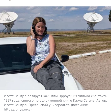
Иветт Сендес позирует как Элли Эрроуэй из фильма «Контакт»
1997 года, снятого по одноименной книге Карла Сагана. Автор:
Иветт Сендес, Орегонский университет.
источник:
https://phys.org/