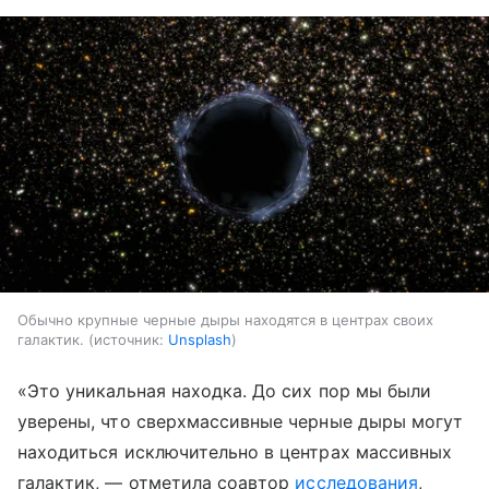
Обычно крупные черные дыры находятся в центрах своих
галактик.
источник:
Unsplash
«Это уникальная находка. До сих пор мы были
уверены, что сверхмассивные черные дыры могут
находиться исключительно в центрах массивных
галактик, — отметила соавтор
исследования
,