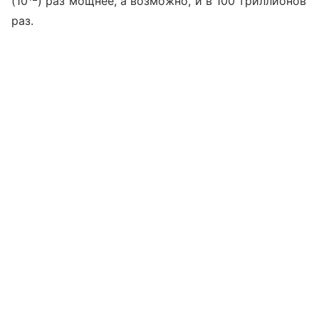
(10
) раз мощнее, а возможно, и в 100 триллионов
раз.