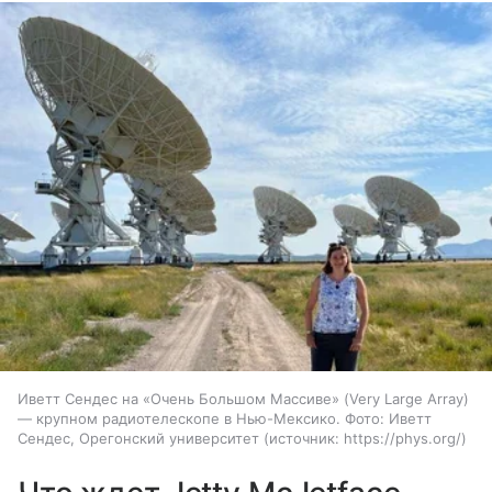
Иветт Сендес на «Очень Большом Массиве» (Very Large Array)
— крупном радиотелескопе в Нью-Мексико. Фото: Иветт
Сендес, Орегонский университет
источник:
https://phys.org/