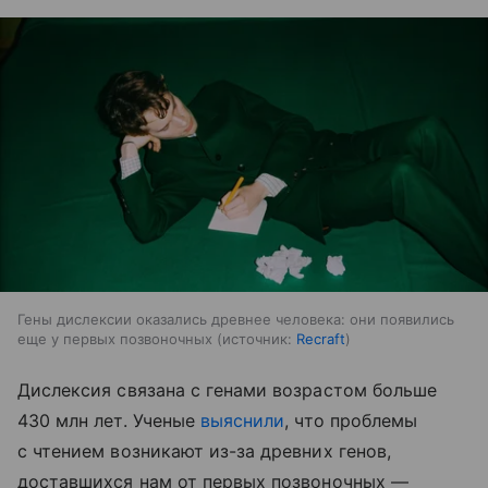
Гены дислексии оказались древнее человека: они появились
еще у первых позвоночных
источник:
Recraft
Дислексия связана с генами возрастом больше
430 млн лет. Ученые
выяснили
, что проблемы
с чтением возникают из-за древних генов,
доставшихся нам от первых позвоночных —