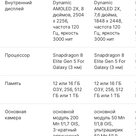
Внутренний
Dynamic
Dynamic
дисплей
AMOLED 2X, 8
AMOLED 2X,
дюймов, 2504
7,6 дюйма,
x 2256,
1848 x 2448,
частота 120
частота 120
Гц, яркость
Гц, яркость
3000 нит
3000 нит
Процессор
Snapdragon 8
Snapdragon 8
Elite Gen 5 For
Elite Gen 5 For
Galaxy (3 нм)
Galaxy (3 нм)
Память
12 или 16 ГБ
12 или 16 ГБ
ОЗУ, 256, 512
ОЗУ, 256, 512
ГБ или 1 ТБ
ГБ или 1 ТБ
Основная
основной
основной
камера
модуль 200
модуль 50 Мп
Мп f/1,7 OIS,
f/1,8 OIS,
3-кратный
ультраширик
оптический
50 Мп f/1,9