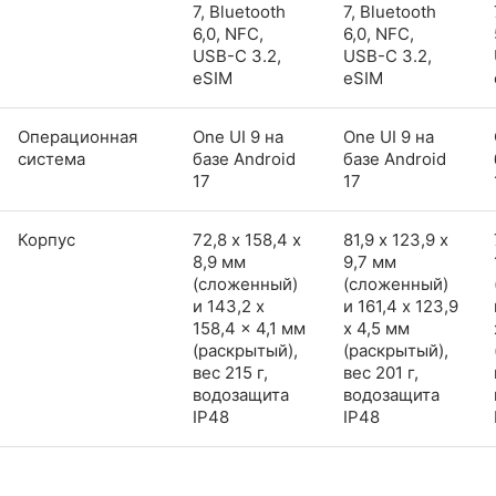
7, Bluetooth
7, Bluetooth
6,0, NFC,
6,0, NFC,
USB-C 3.2,
USB-C 3.2,
eSIM
eSIM
Операционная
One UI 9 на
One UI 9 на
система
базе Android
базе Android
17
17
Корпус
72,8 х 158,4 х
81,9 х 123,9 х
8,9 мм
9,7 мм
(сложенный)
(сложенный)
и 143,2 x
и 161,4 x 123,9
158,4 x 4,1 мм
x 4,5 мм
(раскрытый),
(раскрытый),
вес 215 г,
вес 201 г,
водозащита
водозащита
IP48
IP48