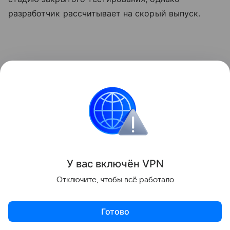
разработчик рассчитывает на скорый выпуск.
У вас включ
ён
V
P
N
Отключите, чтобы всё работало
Готово