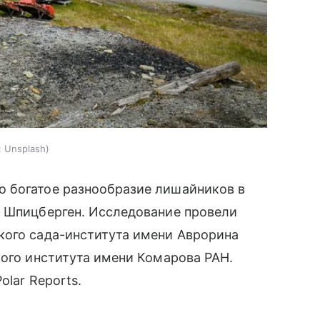
:
Unsplash
 богатое разнообразие лишайников в
й Шпицберген. Исследование провели
кого сада-института имени Аврорина
кого института имени Комарова РАН.
olar Reports.