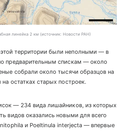
табная линейка 2 км
источник:
Новости РАН
 этой территории были неполными — в
 по предварительным спискам — около
ченые собрали около тысячи образцов на
и на остатках старых построек.
исок — 234 вида лишайников, из которых
ять видов оказались новыми для всего
tophila и Poeltinula interjecta — впервые