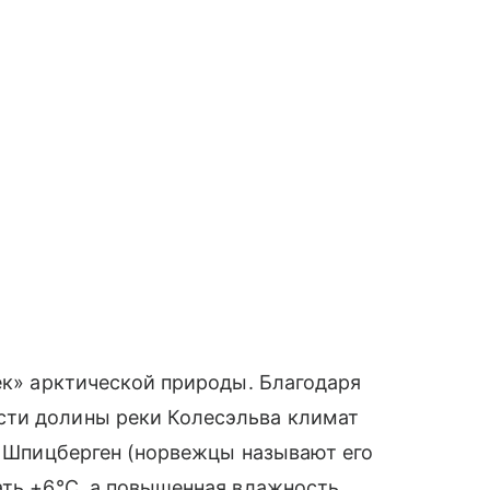
чек» арктической природы. Благодаря
сти долины реки Колесэльва климат
га Шпицберген (норвежцы называют его
ать +6°C, а повышенная влажность