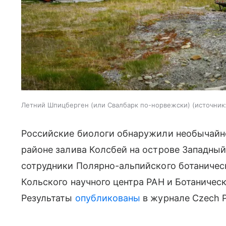
Летний Шпицберген (или Свалбарк по-норвежски)
источник
Российские биологи обнаружили необычайно
районе залива Колсбей на острове Западны
сотрудники Полярно-альпийского ботаничес
Кольского научного центра РАН и Ботаничес
Результаты
опубликованы
в журнале Czech P