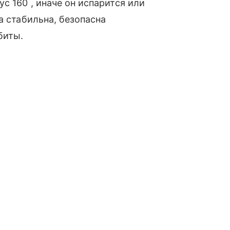
с 160 , иначе он испарится или
а стабильна, безопасна
биты.