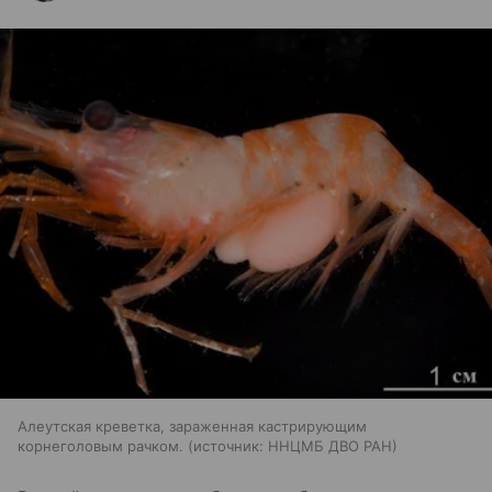
Алеутская креветка, зараженная кастрирующим
корнеголовым рачком.
источник:
ННЦМБ ДВО РАН