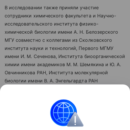
В исследовании также приняли участие
сотрудники химического факультета и Научно-
исследовательского института физико-
химической биологии имени А. Н. Белозерского
МГУ совместно с коллегами из Сколковского
института науки и технологий, Первого МГМУ
имени И. М. Сеченова, Института биоорганической
химии имени академиков М. М. Шемякина и Ю. А.
Овчинникова РАН, Института молекулярной
биологии имени В. А. Энгельгардта РАН
и Института биомедицинской химии имени В. Н.
Ореховича. Результаты работы опубликованы
в журнале Autophagy.
Биология