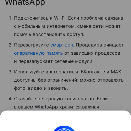
WhatsApp
Подключитесь к Wi-Fi. Если проблема связана
с мобильным интернетом, смена сети может
помочь восстановить доступ.
Перезагрузите
смартфон
. Процедура очищает
оперативную память
от зависших процессов
и перезапускает сетевые модули.
Используйте альтернативы. ВКонтакте и MAX
доступны без ограничений: можно отправлять
фото, видео и звонить.
Скачайте резервную копию чатов. Если
в вашем WhatsApp хранится важная
информация, экспортируйте данные
мессенджера, пока он хотя бы частично