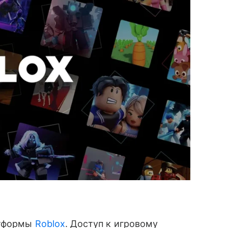
атформы
Roblox
. Доступ к игровому