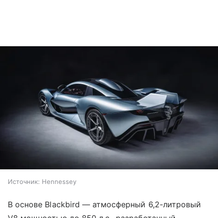
Источник:
Hennessey
В основе Blackbird — атмосферный 6,2-литровый
V8 мощностью до 850 л.с., разработанный