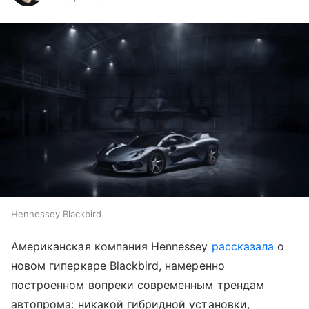
Hennessey Blackbird
Американская компания Hennessey
рассказала
о
новом гиперкаре Blackbird, намеренно
построенном вопреки современным трендам
автопрома: никакой гибридной установки,