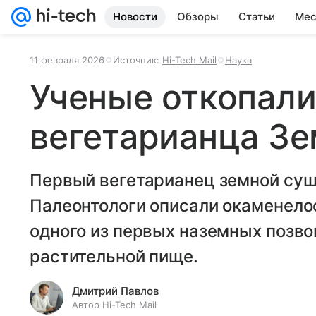
Новости
Обзоры
Статьи
Мес
11 февраля 2026
Источник:
Hi-Tech Mail
Наука
Ученые откопали
вегетарианца З
Первый вегетарианец земной суш
Палеонтологи описали окаменело
одного из первых наземных позв
растительной пище.
Дмитрий Павлов
Автор Hi-Tech Mail