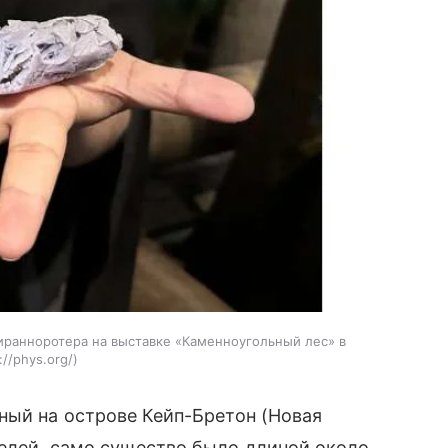
иранноротера на выставке «Каменноугольный лес» в
://phys.org/
ный на острове Кейп-Бретон (Новая
телей, само существо было длиной около