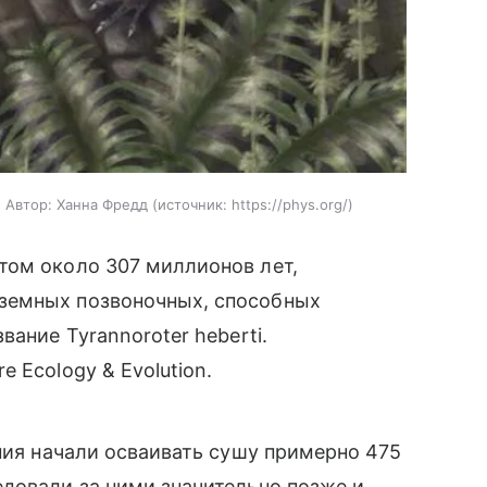
. Автор: Ханна Фредд
источник:
https://phys.org/
том около 307 миллионов лет,
земных позвоночных, способных
вание Tyrannoroter heberti.
e Ecology & Evolution.
ения начали осваивать сушу примерно 475
довали за ними значительно позже и