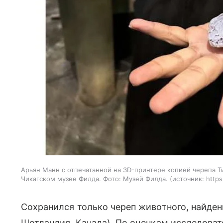
Арьян Манн с отпечатанной на 3D-принтере копией черепа Т
Чикагском музее Филда. Фото: Музей Филда.
источник:
https
Сохранился только череп животного, найден
Шотландия, Канада). По оценкам исследова