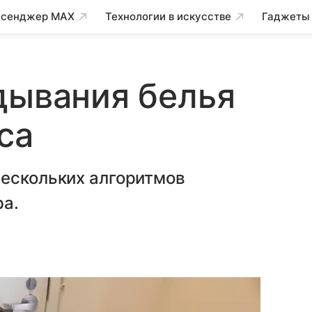
сенджер MAX
Технологии в искусстве
Гаджеты
дывания белья
са
нескольких алгоритмов
ра.