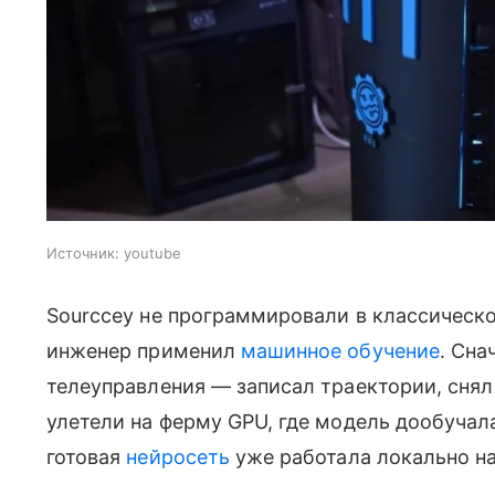
Источник:
youtube
Sourccey не программировали в классическ
инженер применил
машинное обучение
. Сна
телеуправления — записал траектории, снял
улетели на ферму GPU, где модель дообуча
готовая
нейросеть
уже работала локально на 