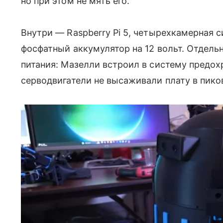
но при этом не мять его.
Внутри — Raspberry Pi 5, четырехкамерная 
фосфатный аккумулятор на 12 вольт. Отдель
питания: Мазелли встроил в систему предох
серводвигатели не высаживали плату в пико