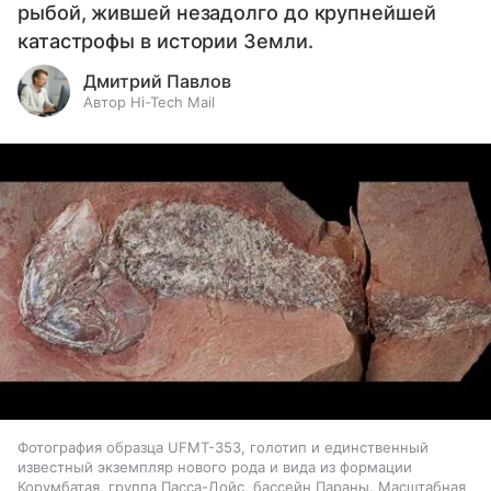
рыбой, жившей незадолго до крупнейшей
катастрофы в истории Земли.
Дмитрий Павлов
Автор Hi-Tech Mail
Фотография образца UFMT-353, голотип и единственный
известный экземпляр нового рода и вида из формации
Корумбатая, группа Пасса-Дойс, бассейн Параны. Масштабная