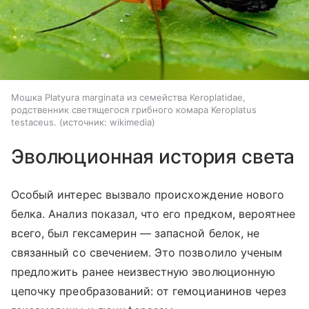
Мошка Platyura marginata из семейства Keroplatidae,
родственник светящегося грибного комара Keroplatus
testaceus.
источник:
wikimedia
Эволюционная история света
Особый интерес вызвало происхождение нового
белка. Анализ показал, что его предком, вероятнее
всего, был гексамерин — запасной белок, не
связанный со свечением. Это позволило ученым
предложить ранее неизвестную эволюционную
цепочку преобразований: от гемоцианинов через