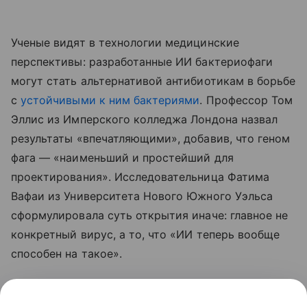
Ученые видят в технологии медицинские
перспективы: разработанные ИИ бактериофаги
могут стать альтернативой антибиотикам в борьбе
с
устойчивыми к ним бактериями
. Профессор Том
Эллис из Имперского колледжа Лондона назвал
результаты «впечатляющими», добавив, что геном
фага — «наименьший и простейший для
проектирования». Исследовательница Фатима
Вафаи из Университета Нового Южного Уэльса
сформулировала суть открытия иначе: главное не
конкретный вирус, а то, что «ИИ теперь вообще
способен на такое».
Ранее мы рассказывали, как
ИИ впервые