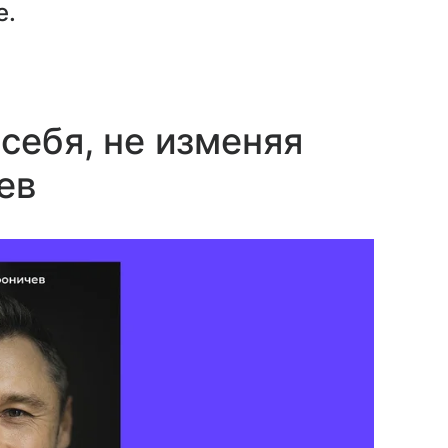
е.
себя, не изменяя
ев