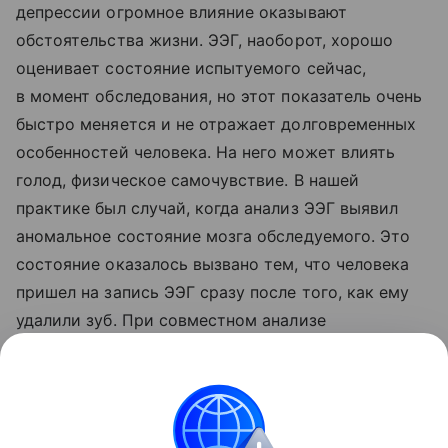
депрессии огромное влияние оказывают
обстоятельства жизни. ЭЭГ, наоборот, хорошо
оценивает состояние испытуемого сейчас,
в момент обследования, но этот показатель очень
быстро меняется и не отражает долговременных
особенностей человека. На него может влиять
голод, физическое самочувствие. В нашей
практике был случай, когда анализ ЭЭГ выявил
аномальное состояние мозга обследуемого. Это
состояние оказалось вызвано тем, что человека
пришел на запись ЭЭГ сразу после того, как ему
удалили зуб. При совместном анализе
генетических, нейрофизиологических
и поведенческих данных надежность диагностики
резко увеличивается», — отмечает Савостьянов.