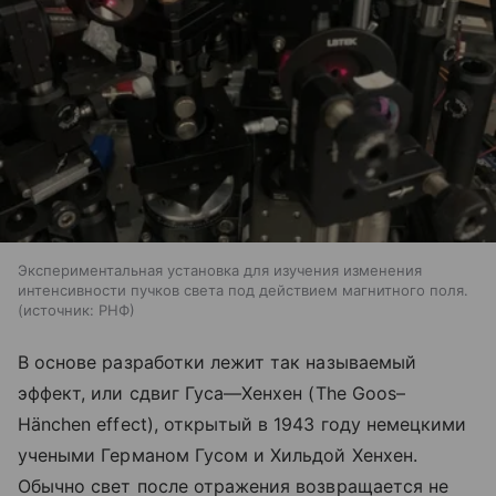
Экспериментальная установка для изучения изменения
интенсивности пучков света под действием магнитного поля.
источник:
РНФ
В основе разработки лежит так называемый
эффект, или сдвиг Гуса—Хенхен
(The
Goos–
Hänchen effect), открытый в 1943 году немецкими
учеными Германом Гусом и Хильдой Хенхен.
Обычно свет после отражения возвращается не