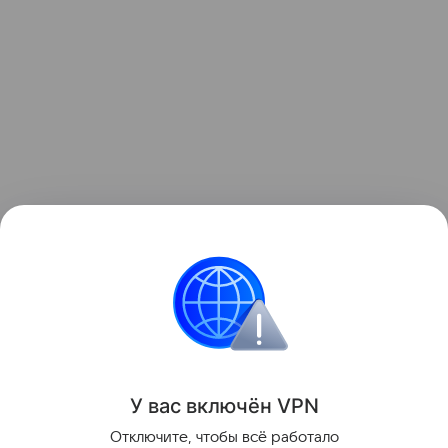
2. на Земле 70% воды, и 96,5% — соленая
А теперь
проверьте
свою концентрацию!
Головоломки
Поделиться
У вас включ
ён
V
P
N
Отключите, чтобы всё работало