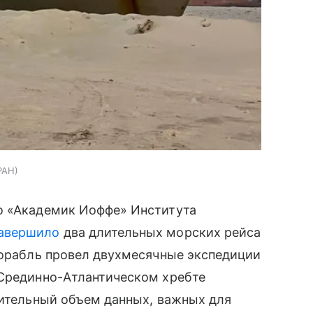
РАН
о «Академик Иоффе» Института
авершило
два длительных морских рейса
Корабль провел двухмесячные экспедиции
 Срединно-Атлантическом хребте
чительный объем данных, важных для