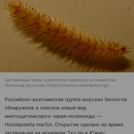
Щетинковый червь Lepidonotus squamatus из семейства
Полиноид
источник:
https://commons.wikimedia.org/
Российско-вьетнамская группа морских биологов
обнаружила и описала новый вид
многощетинкового червя-полиноиды —
Hololepidella martini. Открытие сделано во время
экспедиции на архипелаг Тхо Чу в Южно-