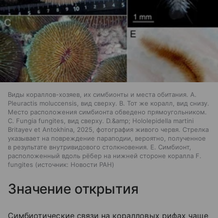
Виды кораллов-хозяев, их симбионты и места обитания. A.
Pleuractis moluccensis, вид сверху. B. Тот же коралл, вид снизу.
Место расположения симбионта обведено прямоугольником.
C. Fungia fungites, вид сверху. D.&amp; Hololepidella martini
Britayev et Antokhina, 2025, фотография живого червя. Стрелка
указывает на повреждение параподии, вероятно, полученное
в результате внутривидового столкновения. E. Симбионт,
расположенный вдоль рёбер на нижней стороне коралла F.
fungites
источник:
Новости РАН
Значение открытия
Симбиотические связи на коралловых рифах чаще