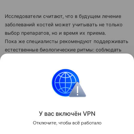
Исследователи считают, что в будущем лечение
заболеваний костей может учитывать не только
выбор препаратов, но и время их приема.
Пока же специалисты рекомендуют поддерживать
естественные биологические ритмы: соблюдать
режим сна, чаще бывать на дневном свету,
не откладывать прием пищи на поздний вечер
и регулярно заниматься физической активностью.
Биология
Поделиться
У вас включ
ён
V
P
N
Отключите, чтобы всё работало