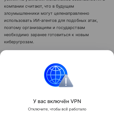
компании считают, что в будущем
злоумышленники могут целенаправленно
использовать ИИ-агентов для подобных атак,
поэтому организациям и государствам
необходимо заранее готовиться к новым
киберугрозам.
Ранее
стало известно
, что лидеры ИИ-индустрии
призвали замедлить развитие
нейросетей
.
хакеры
Нейросети
Искусственный интеллек
Поделиться
У вас включ
ён
V
P
N
Отключите, чтобы всё работало