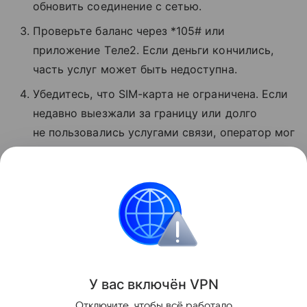
обновить соединение с сетью.
Проверьте баланс через *105# или
приложение Tеле2. Если деньги кончились,
часть услуг может быть недоступна.
Убедитесь, что SIM-карта не ограничена. Если
недавно выезжали за границу или долго
не пользовались услугами связи, оператор мог
временно заблокировать звонки и интернет.
Если ничего не помогло, позвоните
в поддержку по номеру 611 с мобильного T2.
Сбои
Поделиться
У вас включ
ён
V
P
N
Отключите, чтобы всё работало