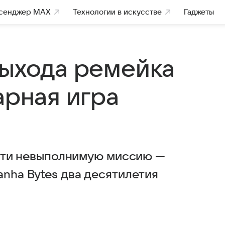
сенджер MAX
Технологии в искусстве
Гаджеты
выхода ремейка
арная игра
почти невыполнимую миссию —
anha Bytes два десятилетия