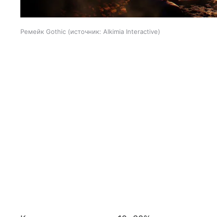
Ремейк Gothic
источник:
Alkimia Interactive