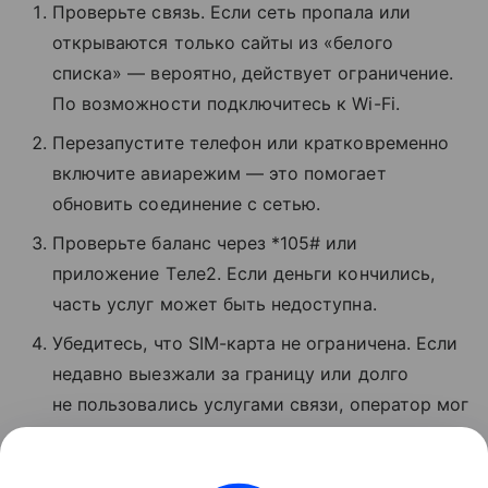
Проверьте связь. Если сеть пропала или
открываются только сайты из «белого
списка» — вероятно, действует ограничение.
По возможности подключитесь к Wi-Fi.
Перезапустите телефон или кратковременно
включите авиарежим — это помогает
обновить соединение с сетью.
Проверьте баланс через *105# или
приложение Tеле2. Если деньги кончились,
часть услуг может быть недоступна.
Убедитесь, что SIM-карта не ограничена. Если
недавно выезжали за границу или долго
не пользовались услугами связи, оператор мог
временно заблокировать звонки и интернет.
Если ничего не помогло, позвоните