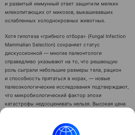
и развитый иммунный ответ защитили мелких
млекопитающих от микозов, выкашивавших
ослабленных холоднокровных животных.
Хотя гипотеза «грибного отбора» (Fungal Infection
Mammalian Selection) сохраняет статус
дискуссионной — многие палеонтологи
справедливо указывают на то, что решающую
роль сыграли небольшие размеры тела, рацион
и способность прятаться в норах, — новые
палеоэкологические исследования подтверждают,
что микробиологический фактор эпохи
катастрофы недооценивать нельзя. Высокая цена
метаболизма, которую платили наши предки,
в критический момент истории Земли полностью
себя оправдала.