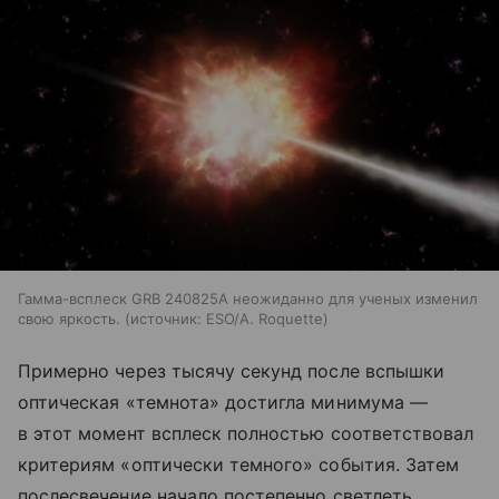
Гамма-всплеск GRB 240825A неожиданно для ученых изменил
свою яркость.
источник:
ESO/A. Roquette
Примерно через тысячу секунд после вспышки
оптическая «темнота» достигла минимума —
в этот момент всплеск полностью соответствовал
критериям «оптически темного» события. Затем
послесвечение начало постепенно светлеть