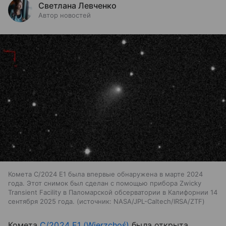
Светлана Левченко
Автор новостей
Комета C/2024 E1 была впервые обнаружена в марте 2024
года. Этот снимок был сделан с помощью прибора Zwicky
Transient Facility в Паломарской обсерватории в Калифорнии 14
сентября 2025 года.
источник:
NASA/JPL-Caltech/IRSA/ZTF
Комета
C/2024 E1 (Wierzchoś)
была открыта