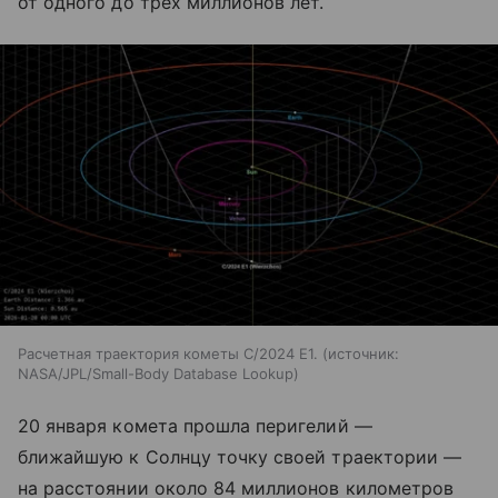
от одного до трех миллионов лет.
Расчетная траектория кометы C/2024 E1.
источник:
NASA/JPL/Small-Body Database Lookup
20 января комета прошла перигелий —
ближайшую к Солнцу точку своей траектории —
на расстоянии около 84 миллионов километров