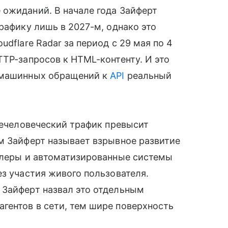
 ожиданий. В начале года Зайферт
рафику лишь в 2027-м, однако это
dflare Radar за период с 29 мая по 4
TTP-запросов к HTML-контенту. И это
м машинных обращений к
API
реальный
 нечеловеческий трафик превысит
м Зайферт называет взрывное развитие
аулеры и автоматизированные системы
ез участия живого пользователя.
 Зайферт назвал это отдельным
гентов в сети, тем шире поверхность