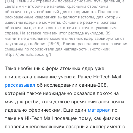
[1,14]. Темными стрелками показан основной путь деления, а
светлыми - вторичные каналы. Красными стрелками
обозначен путь, выбранный для эксперимента. Полностью
раскрашенные квадратики выделяют изотопы, для которых
известны ядерные моменты. Основные режимы распада
обозначены цветом в соответствии с ключом, указанным
справа. На вставке показан итог распада нуклидов. (b)
магнитные дипольные моменты четных ядер варьируются от
плутония до нобелия [15-18]. Близко расположенные значения
смещены по горизонтали для наглядности.
источник:
https://journals.aps.org/
Тема необычных форм атомных ядер уже
привлекала внимание ученых. Ранее Hi-Tech Mail
рассказывал
об исследовании свинца-208,
который также неожиданно оказался похож на
мяч для регби, хотя долгое время считался почти
идеально сферическим.
Еще один
материал
по
теме на Hi-Tech Mail посвящен тому, как физики
провели «невозможный» лазерный эксперимент с