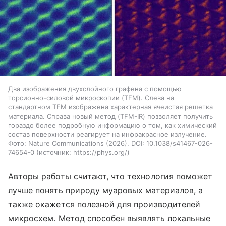
Два изображения двухслойного графена с помощью
торсионно-силовой микроскопии (TFM). Слева на
стандартном TFM изображена характерная ячеистая решетка
материала. Справа новый метод (TFM-IR) позволяет получить
гораздо более подробную информацию о том, как химический
состав поверхности реагирует на инфракрасное излучение.
Фото: Nature Communications (2026). DOI: 10.1038/s41467-026-
74654-0
источник:
https://phys.org/
Авторы работы считают, что технология поможет
лучше понять природу муаровых материалов, а
также окажется полезной для производителей
микросхем. Метод способен выявлять локальные