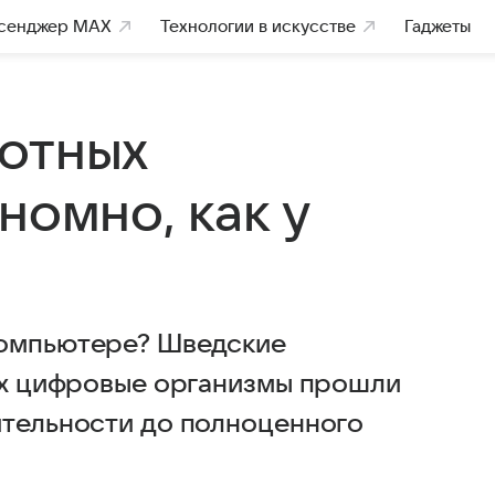
сенджер MAX
Технологии в искусстве
Гаджеты
отных
номно, как у
компьютере? Шведские
 Их цифровые организмы прошли
ительности до полноценного