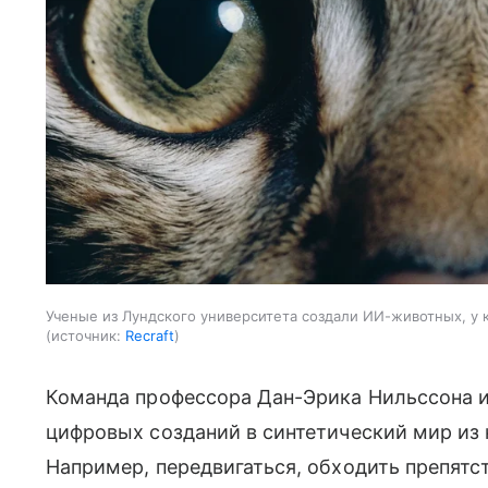
Ученые из Лундского университета создали ИИ-животных, у к
источник:
Recraft
Команда профессора Дан-Эрика Нильссона и
цифровых созданий в синтетический мир из 
Например, передвигаться, обходить препятст