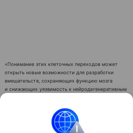
«Понимание этих клеточных переходов может
открыть новые возможности для разработки
вмешательств, сохраняющих функцию мозга
и снижающих уязвимость к нейродегенеративным
заболеваниям», — отметил соавтор работы,
нейробиолог Сянминь Сюй из Калифорнийского
университета.
Биология