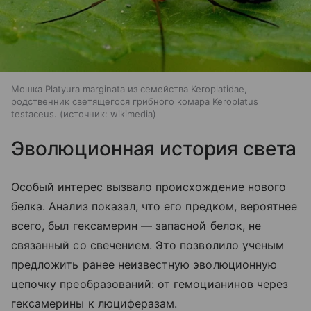
Мошка Platyura marginata из семейства Keroplatidae,
родственник светящегося грибного комара Keroplatus
testaceus.
источник:
wikimedia
Эволюционная история света
Особый интерес вызвало происхождение нового
белка. Анализ показал, что его предком, вероятнее
всего, был гексамерин — запасной белок, не
связанный со свечением. Это позволило ученым
предложить ранее неизвестную эволюционную
цепочку преобразований: от гемоцианинов через
гексамерины к люциферазам.