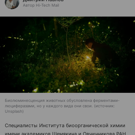
Автор Hi-Tech Mail
Биолюминесценция животных обусловлена ферментами-
люциферазами, но у каждого вида они свои.
источник:
Unsplash
Специалисты Института биоорганической химии
имени академиков Шемякина и Овчинникова РАН