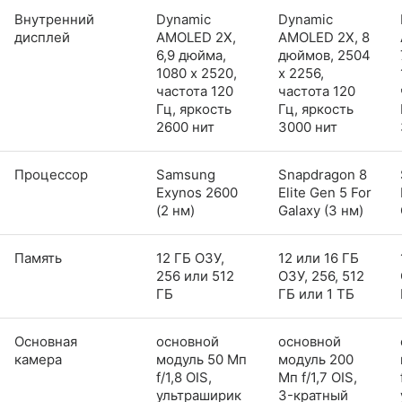
Внутренний
Dynamic
Dynamic
дисплей
AMOLED 2X,
AMOLED 2X, 8
6,9 дюйма,
дюймов, 2504
1080 x 2520,
x 2256,
частота 120
частота 120
Гц, яркость
Гц, яркость
2600 нит
3000 нит
Процессор
Samsung
Snapdragon 8
Exynos 2600
Elite Gen 5 For
(2 нм)
Galaxy (3 нм)
Память
12 ГБ ОЗУ,
12 или 16 ГБ
256 или 512
ОЗУ, 256, 512
ГБ
ГБ или 1 ТБ
Основная
основной
основной
камера
модуль 50 Мп
модуль 200
f/1,8 OIS,
Мп f/1,7 OIS,
ультраширик
3-кратный