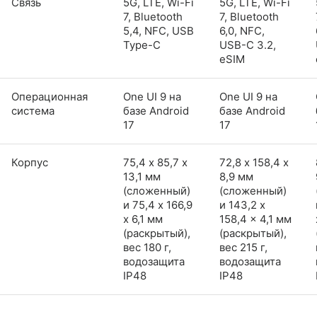
Связь
5G, LTE, Wi-Fi
5G, LTE, Wi-Fi
7, Bluetooth
7, Bluetooth
5,4, NFC, USB
6,0, NFC,
Type-C
USB-C 3.2,
eSIM
Операционная
One UI 9 на
One UI 9 на
система
базе Android
базе Android
17
17
Корпус
75,4 х 85,7 х
72,8 х 158,4 х
13,1 мм
8,9 мм
(сложенный)
(сложенный)
и 75,4 x 166,9
и 143,2 x
x 6,1 мм
158,4 x 4,1 мм
(раскрытый),
(раскрытый),
вес 180 г,
вес 215 г,
водозащита
водозащита
IP48
IP48