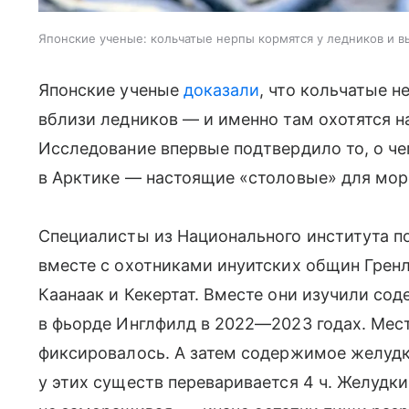
Японские ученые: кольчатые нерпы кормятся у ледников и 
Японские ученые
доказали
, что кольчатые 
вблизи ледников — и именно там охотятся н
Исследование впервые подтвердило то, о ч
в Арктике — настоящие «столовые» для мо
Специалисты из Национального института п
вместе с охотниками инуитских общин Грен
Каанаак и Кекертат. Вместе они изучили с
в фьорде Инглфилд в 2022—2023 годах. Мес
фиксировалось. А затем содержимое желудк
у этих существ переваривается 4 ч. Желудки