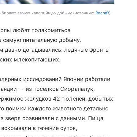
выбирают самую калорийную добычу
источник:
Recraft
нерпы любят полакомиться
а самую питательную добычу.
ем давно догадывались: ледяные фронты
рских млекопитающих.
олярных исследований Японии работали
ландии — из поселков Сиорапалук,
одержимое желудков 42 тюленей, добытых
то поимки каждого животного детально
а зверя сравнивали с данными. Пища
 вскрывали в течение суток,